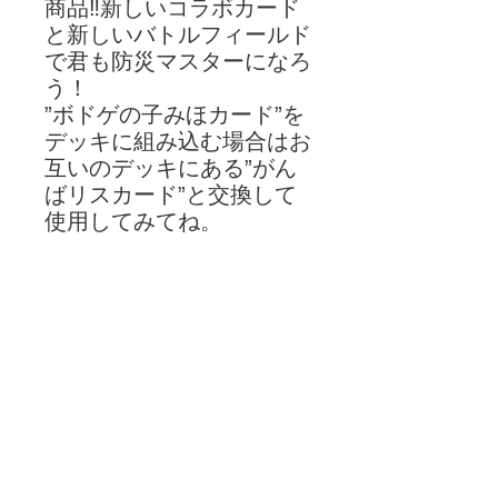
商品‼新しいコラボカード
と新しいバトルフィールド
で君も防災マスターになろ
う！
”ボドゲの子みほカード”を
デッキに組み込む場合はお
互いのデッキにある”がん
ばリスカード”と交換して
使用してみてね。
バトルレスキューカードゲ
ームとは災害をテーマにし
た、2人プレイ対戦型トレ
ーディングカードゲームで
す。50枚のカードを組み
合わせた『バトルデッキ』
を使って災害をしずめて行
きます。運も影響する駆け
引きで、己の戦略とヒラメ
キで、勝利を目指します。