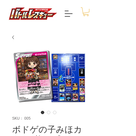
SKU： 005
ボドゲの子みほカ